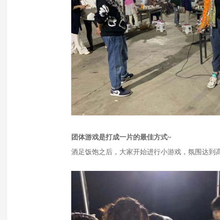
团体游戏是打成一片的最佳方式
~
酒足饭饱之后，大家开始进行小游戏，氛围达到高