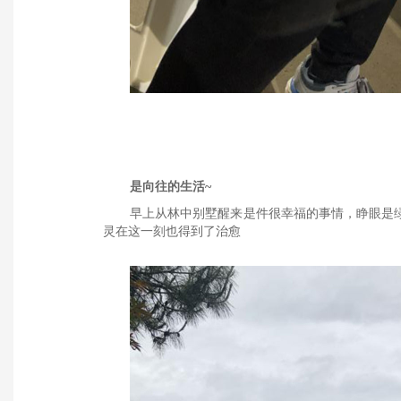
是向往的生活
~
早上从林中别墅醒来是件很幸福的事情，睁眼是绿
灵在这一刻也得到了治愈