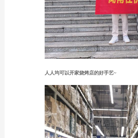
人人均可以开家烧烤店的好手艺
~