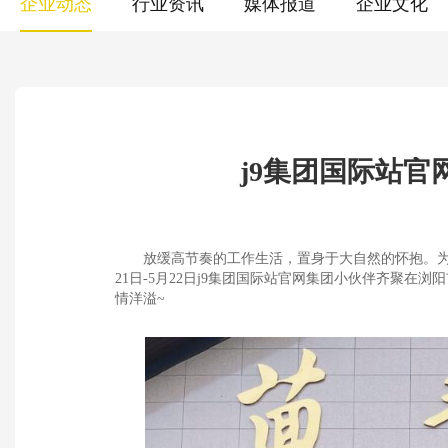
企业动态
行业资讯
媒体报道
企业文化
j9集团国际站官
放缓高节奏的工作生活，置身于大自然的怀抱
21日-5月22日j9集团国际站官网集团小伙伴齐聚在浏阳市
情洋溢~