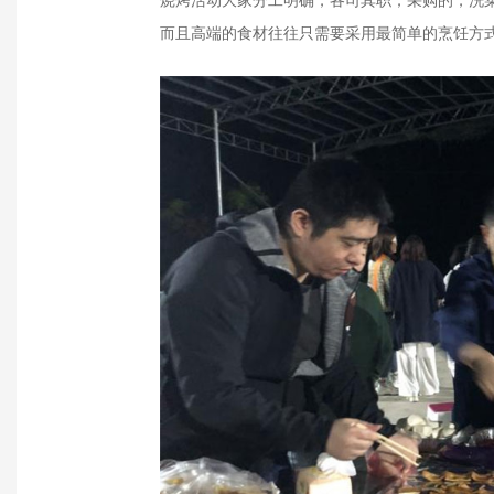
烧烤活动大家分工明确，各司其职；采购的，洗菜的，
而且高端的食材往往只需要采用最简单的烹饪方式，穿