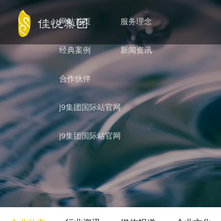
网站首页
服务理念
经典案例
新闻资讯
合作伙伴
j9集团国际站官网
j9集团国际站官网