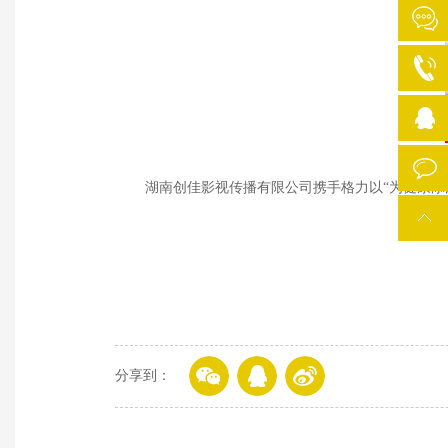
湖南创佳影视传播有限公司携手格力以“为健康添活力”为
分享到：