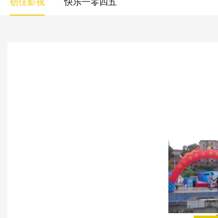
创佳影视
快乐一零四五