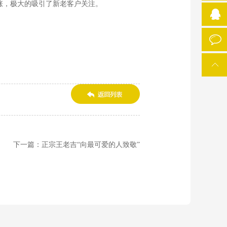
，极大的吸引了新老客户关注。
下一篇：正宗王老吉“向最可爱的人致敬”