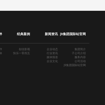
伴
经典案例
新闻资讯
j9集团国际站官网
伴
创佳影视
企业动态
集团简介
体
快乐一零四五
行业资讯
子公司介绍
媒体报道
服务内容
企业文化
公司活动
j9集团国际站官网